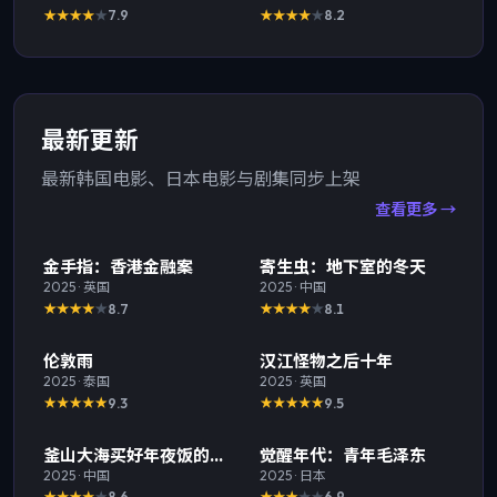
7.9
8.2
最新更新
最新韩国电影、日本电影与剧集同步上架
查看更多 →
最新
TOP
1
最新
TOP
2
金手指：香港金融案
寄生虫：地下室的冬天
2025
·
英国
2025
·
中国
8.7
8.1
最新
TOP
3
最新
伦敦雨
汉江怪物之后十年
2025
·
泰国
2025
·
英国
9.3
9.5
最新
最新
釜山大海买好年夜饭的那
觉醒年代：青年毛泽东
一天
2025
·
中国
2025
·
日本
8.6
6.9