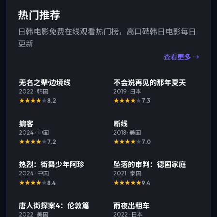
热门推荐
日韩电影免费在线观看热门榜，高口碑韩日电影每日
更新
查看更多 →
热门
TOP
1
热门
TOP
2
无名之辈·边境线
不会说再见的那年夏天
2022
·
韩国
2019
·
日本
8.2
7.3
热门
TOP
3
热门
掮客
断线
2024
·
中国
2018
·
美国
7.2
7.0
热门
热门
热烈：街舞少年阿珍
坠落的审判：德国家庭
2024
·
中国
2021
·
泰国
8.4
9.4
热门
热门
唐人街探案4：伦敦篇
雨夜出租车
2022
·
美国
2022
·
日本