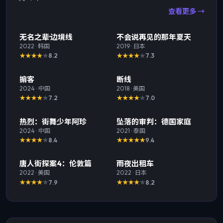
查看更多 →
精选
TOP
1
精选
TOP
2
无名之辈·边境线
不会说再见的那年夏天
2022
·
韩国
2019
·
日本
8.2
7.3
精选
TOP
3
精选
掮客
断线
2024
·
中国
2018
·
美国
7.2
7.0
精选
精选
热烈：街舞少年阿珍
坠落的审判：德国家庭
2024
·
中国
2021
·
泰国
8.4
9.4
精选
精选
唐人街探案4：伦敦篇
雨夜出租车
2022
·
美国
2022
·
日本
7.9
8.2